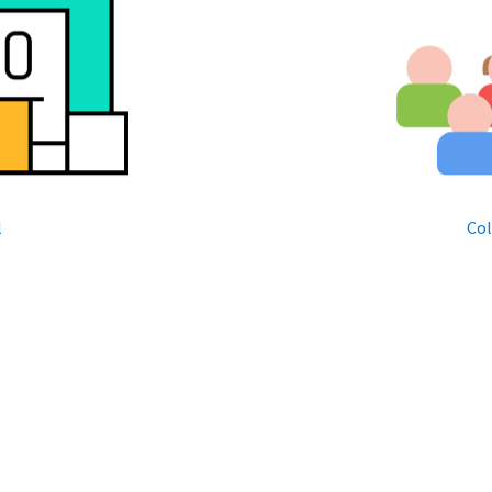
l
Col